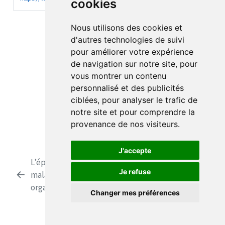
cookies
Nous utilisons des cookies et
d'autres technologies de suivi
pour améliorer votre expérience
de navigation sur notre site, pour
vous montrer un contenu
personnalisé et des publicités
ciblées, pour analyser le trafic de
notre site et pour comprendre la
provenance de nos visiteurs.
J'accepte
L’épreuve de la
La gestion du stress et de
Je refuse
maladie
l’aquaphobie par les TCC
organique
Changer mes préférences
Site du Dr Jérôme Palazzolo
Licence MIT