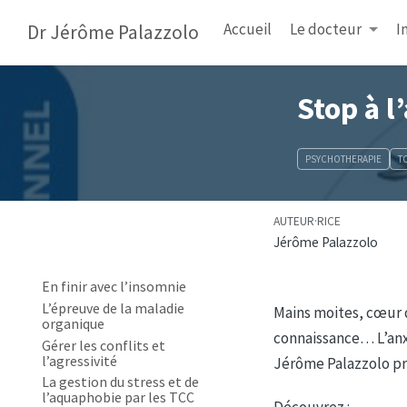
contention en psychiatrie
Accueil
Le docteur
I
Dr Jérôme Palazzolo
Coachez votre vie
Petit traité de self-défense
psychologique - Comment
gérer l’agressivité
Stop à l
Communication et observance
en psychiatrie
Sentiment de contrôle et
PSYCHOTHERAPIE
T
gestion du stress
Dépression et anxiété
Dire pour vivre
AUTEUR·RICE
La dynamique de l’équipe
Jérôme Palazzolo
soignante en psychiatrie
Ecarts de conduite
En finir avec l’insomnie
L’épreuve de la maladie
Mains moites, cœur q
organique
connaissance… L’anxi
Gérer les conflits et
l’agressivité
Jérôme Palazzolo pr
La gestion du stress et de
l’aquaphobie par les TCC