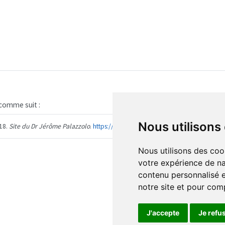
l comme suit :
Nous utilisons
18.
Site du Dr Jérôme Palazzolo
.
https://www.docteurjeromepalazzolo.fr
.
Nous utilisons des coo
votre expérience de na
contenu personnalisé et
notre site et pour com
J'accepte
Je refu