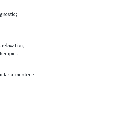
nostic ;
 relaxation,
thérapies
ur la surmonter et