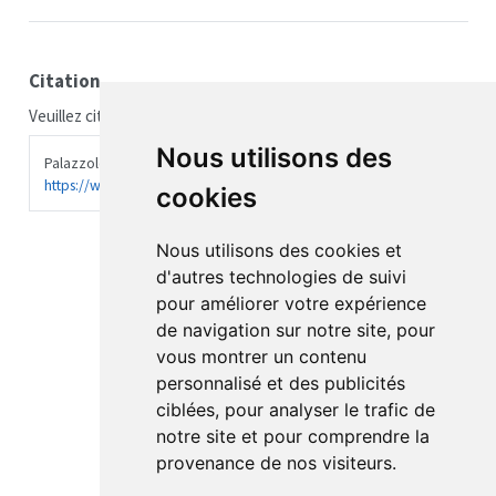
Citation
Veuillez citer ce travail comme suit :
Nous utilisons des
Palazzolo, Jérôme. 2017.
Site du Dr Jérôme Palazzolo
.
https://www.docteurjeromepalazzolo.fr
.
cookies
Nous utilisons des cookies et
d'autres technologies de suivi
pour améliorer votre expérience
de navigation sur notre site, pour
vous montrer un contenu
personnalisé et des publicités
ciblées, pour analyser le trafic de
notre site et pour comprendre la
provenance de nos visiteurs.